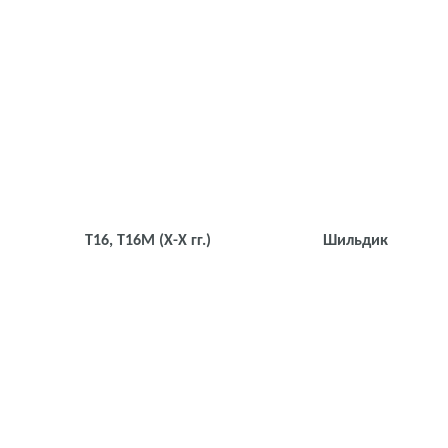
Т16, Т16М
(Х-Х гг.)
Шильдик