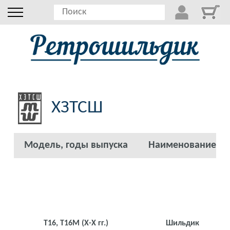
ХЗТСШ
Модель, годы выпуска
Наименование
Т16, Т16М
(Х-Х гг.)
Шильдик