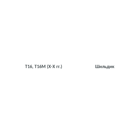
Т16, Т16М
(Х-Х гг.)
Шильдик