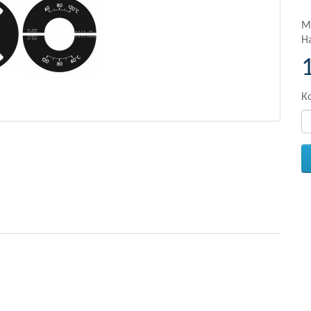
М
Н
К