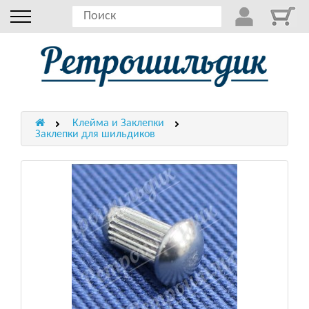
Клейма и Заклепки
Заклепки для шильдиков