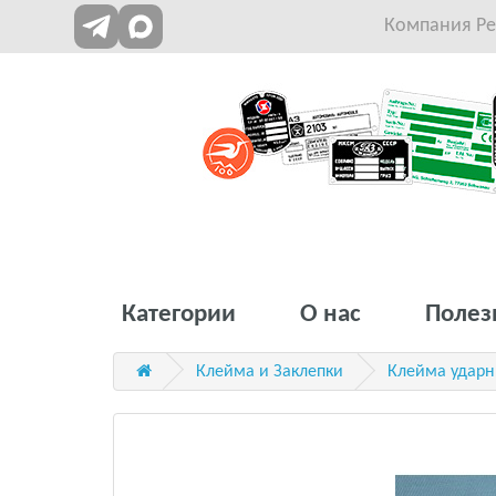
Компания Рет
Категории
О нас
Полез
Клейма и Заклепки
Клейма удар