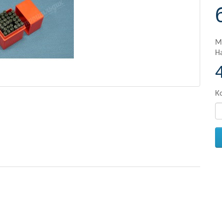
М
Н
К