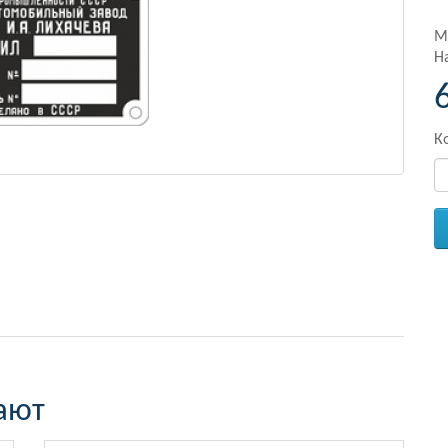
М
Н
К
ают